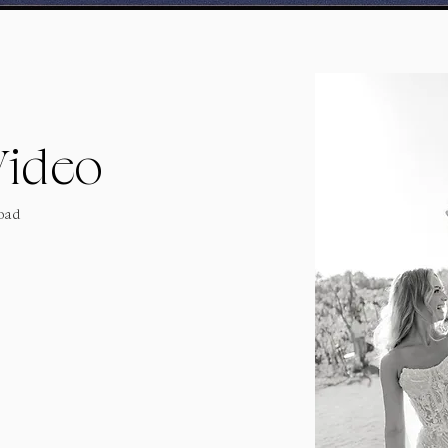
Video
load