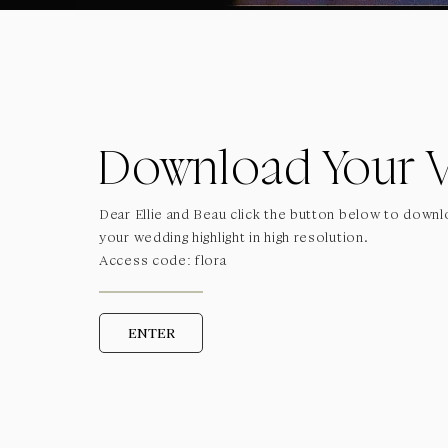
Download Your 
Dear Ellie and Beau click the button below to down
your wedding highlight in high resolution.
Access code: flora
ENTER